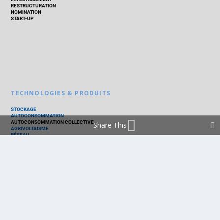
RESTRUCTURATION
NOMINATION
START-UP
TECHNOLOGIES & PRODUITS
STOCKAGE
AUTOCONSOMMATION
AUTOCONSOMMATION COLLECTIVE
Share This
AGRIVOLTAÏSME
RÉSEAU
THERMIQUE
TECHNOLOGIES
PV SILICIUM
PV COUCHES MINCES
PV ORGANIQUE
CELLULE SOLAIRE
PRODUITS
PANNEAU PV
ONDULEUR
BATTERIE
ACCESSOIRE
EMS - GESTION D'ÉNERGIE
KIT