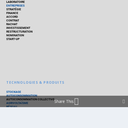
LABORATOIRE
ENTREPRISES
STRATÉGIE
FINANCE
ACCORD
CONTRAT
RACHAT
INVESTISSEMENT
RESTRUCTURATION
NOMINATION
START-UP
TECHNOLOGIES & PRODUITS
STOCKAGE
AUTOCONSOMMATION
AUTOCONSOMMATION COLLECTIVE
Share This
AGRIVOLTAÏSME
RÉSEAU
THERMIQUE
TECHNOLOGIES
PV SILICIUM
PV COUCHES MINCES
PV ORGANIQUE