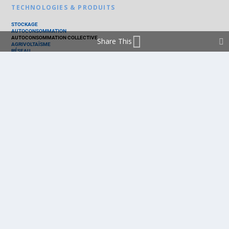
TECHNOLOGIES & PRODUITS
STOCKAGE
AUTOCONSOMMATION
AUTOCONSOMMATION COLLECTIVE
Share This
AGRIVOLTAÏSME
RÉSEAU
THERMIQUE
TECHNOLOGIES
PV SILICIUM
PV COUCHES MINCES
PV ORGANIQUE
CELLULE SOLAIRE
PRODUITS
PANNEAU PV
ONDULEUR
BATTERIE
ACCESSOIRE
EMS - GESTION D'ÉNERGIE
KIT
LOGICIEL
OPTIMISEUR
SERVICE
TRACKEUR
ACCUEIL
FRANCE
MARCHÉ
POLITIQUE
ENTREPRISES
MÉTIERS
TECHNOLOGIES
RÉALISATIONS
PRODUITS
Politique de cookies (EU)