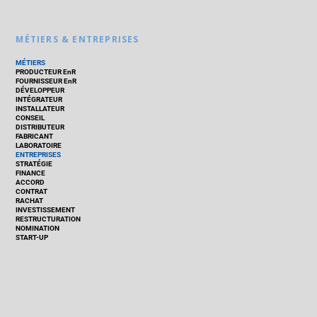
MÉTIERS & ENTREPRISES
MÉTIERS
PRODUCTEUR EnR
FOURNISSEUR EnR
DÉVELOPPEUR
INTÉGRATEUR
INSTALLATEUR
CONSEIL
DISTRIBUTEUR
FABRICANT
LABORATOIRE
ENTREPRISES
STRATÉGIE
FINANCE
ACCORD
CONTRAT
RACHAT
INVESTISSEMENT
RESTRUCTURATION
NOMINATION
START-UP