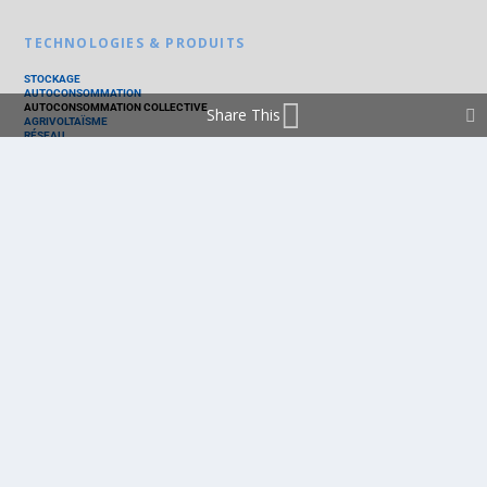
TECHNOLOGIES & PRODUITS
STOCKAGE
AUTOCONSOMMATION
AUTOCONSOMMATION COLLECTIVE
Share This
AGRIVOLTAÏSME
RÉSEAU
THERMIQUE
TECHNOLOGIES
PV SILICIUM
PV COUCHES MINCES
PV ORGANIQUE
CELLULE SOLAIRE
PRODUITS
PANNEAU PV
ONDULEUR
BATTERIE
ACCESSOIRE
EMS - GESTION D'ÉNERGIE
KIT
LOGICIEL
OPTIMISEUR
SERVICE
TRACKEUR