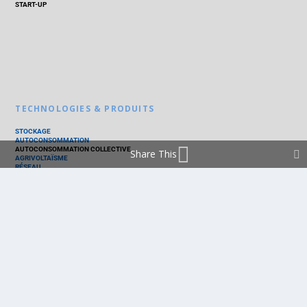
START-UP
TECHNOLOGIES & PRODUITS
STOCKAGE
AUTOCONSOMMATION
AUTOCONSOMMATION COLLECTIVE
Share This
AGRIVOLTAÏSME
RÉSEAU
THERMIQUE
TECHNOLOGIES
PV SILICIUM
PV COUCHES MINCES
PV ORGANIQUE
CELLULE SOLAIRE
PRODUITS
PANNEAU PV
ONDULEUR
BATTERIE
ACCESSOIRE
EMS - GESTION D'ÉNERGIE
KIT
LOGICIEL
OPTIMISEUR