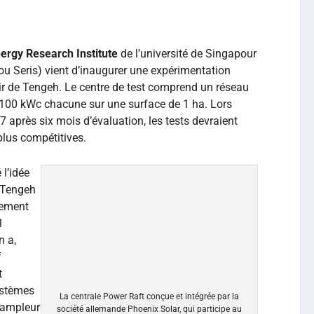
ergy Research Institute
de l’université de Singapour
e ou Seris) vient d’inaugurer une expérimentation
ir de Tengeh. Le centre de test comprend un réseau
100 kWc chacune sur une surface de 1 ha. Lors
 après six mois d’évaluation, les tests devraient
plus compétitives.
 l’idée
e Tengeh
pement
1
n a,
f
t
ystèmes
La centrale Power Raft conçue et intégrée par la
 ampleur
société allemande Phoenix Solar, qui participe au