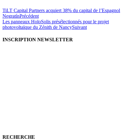
TiLT Capital Partners acquiert 38% du capital de l’Espagnol
Negratín
Précédent
Les panneaux HoloSolis présélectionnés pour le projet
photovoltaïque du Zénith de Nancy
Suivant
INSCRIPTION NEWSLETTER
RECHERCHE