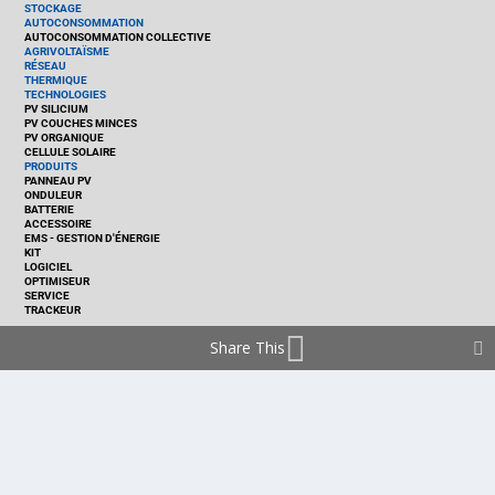
STOCKAGE
AUTOCONSOMMATION
AUTOCONSOMMATION COLLECTIVE
AGRIVOLTAÏSME
RÉSEAU
THERMIQUE
TECHNOLOGIES
PV SILICIUM
PV COUCHES MINCES
PV ORGANIQUE
CELLULE SOLAIRE
PRODUITS
PANNEAU PV
ONDULEUR
BATTERIE
ACCESSOIRE
EMS - GESTION D'ÉNERGIE
KIT
LOGICIEL
OPTIMISEUR
SERVICE
TRACKEUR
Share This
ACCUEIL
FRANCE
MARCHÉ
POLITIQUE
ENTREPRISES
MÉTIERS
TECHNOLOGIES
RÉALISATIONS
PRODUITS
Politique de cookies (EU)
mentions légales