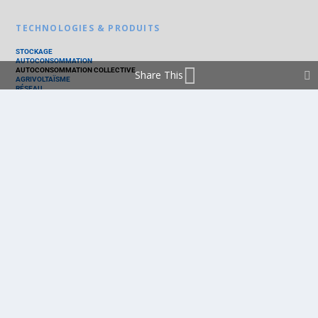
TECHNOLOGIES & PRODUITS
STOCKAGE
AUTOCONSOMMATION
AUTOCONSOMMATION COLLECTIVE
Share This
AGRIVOLTAÏSME
RÉSEAU
THERMIQUE
TECHNOLOGIES
PV SILICIUM
PV COUCHES MINCES
PV ORGANIQUE
CELLULE SOLAIRE
PRODUITS
PANNEAU PV
ONDULEUR
BATTERIE
ACCESSOIRE
EMS - GESTION D'ÉNERGIE
KIT
LOGICIEL
OPTIMISEUR
SERVICE
TRACKEUR