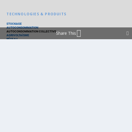
TECHNOLOGIES & PRODUITS
STOCKAGE
AUTOCONSOMMATION
AUTOCONSOMMATION COLLECTIVE
Share This
AGRIVOLTAÏSME
RÉSEAU
THERMIQUE
TECHNOLOGIES
PV SILICIUM
PV COUCHES MINCES
PV ORGANIQUE
CELLULE SOLAIRE
PRODUITS
PANNEAU PV
ONDULEUR
BATTERIE
ACCESSOIRE
EMS - GESTION D'ÉNERGIE
KIT
LOGICIEL
OPTIMISEUR
SERVICE
TRACKEUR