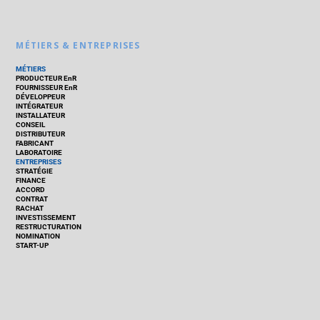
MÉTIERS & ENTREPRISES
MÉTIERS
PRODUCTEUR EnR
FOURNISSEUR EnR
DÉVELOPPEUR
INTÉGRATEUR
INSTALLATEUR
CONSEIL
DISTRIBUTEUR
FABRICANT
LABORATOIRE
ENTREPRISES
STRATÉGIE
FINANCE
ACCORD
CONTRAT
RACHAT
INVESTISSEMENT
RESTRUCTURATION
NOMINATION
START-UP