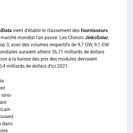
alData
vient d’établir le classement des
fournisseurs
 marché mondial l’an passé. Les Chinois
JinkoSolar
,
op 3, avec des volumes respectifs de 9,7 GW, 9,1 GW
mondiales auraient atteint 36,71 milliards de dollars
ution à la baisse des prix des modules devraient
,4 milliards de dollars d’ici 2021.
és
ent
 sino-
cant
icain
sposent
u dans
otre