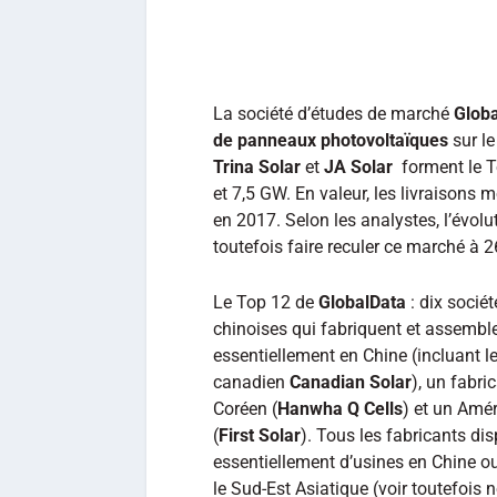
La société d’études de marché
Glob
de panneaux photovoltaïques
sur le
Trina Solar
et
JA Solar
forment le T
et 7,5 GW. En valeur, les livraisons 
en 2017. Selon les analystes, l’évol
toutefois faire reculer ce marché à 26
Le Top 12 de
GlobalData
: dix sociét
chinoises qui fabriquent et assembl
essentiellement en Chine (incluant le
canadien
Canadian Solar
), un fabri
Coréen (
Hanwha Q Cells
) et un Amér
(
First Solar
). Tous les fabricants di
essentiellement d’usines en Chine o
le Sud-Est Asiatique (voir toutefois n