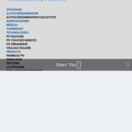
STOCKAGE
AUTOCONSOMMATION
AUTOCONSOMMATION COLLECTIVE
AGRIVOLTAÏSME
RÉSEAU
THERMIQUE
TECHNOLOGIES
PV SILICIUM
PV COUCHES MINCES
PV ORGANIQUE
CELLULE SOLAIRE
PRODUITS
PANNEAU PV
ONDULEUR
BATTERIE
Share This
ACCESSOIRE
EMS - GESTION D'ÉNERGIE
KIT
LOGICIEL
OPTIMISEUR
SERVICE
TRACKEUR
ACCUEIL
FRANCE
MARCHÉ
POLITIQUE
ENTREPRISES
MÉTIERS
TECHNOLOGIES
RÉALISATIONS
PRODUITS
Politique de cookies (EU)
mentions légales