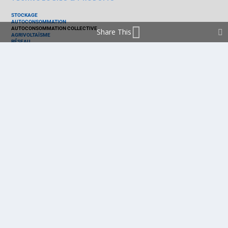
STOCKAGE
AUTOCONSOMMATION
AUTOCONSOMMATION COLLECTIVE
Share This
AGRIVOLTAÏSME
RÉSEAU
THERMIQUE
TECHNOLOGIES
PV SILICIUM
PV COUCHES MINCES
PV ORGANIQUE
CELLULE SOLAIRE
PRODUITS
PANNEAU PV
ONDULEUR
BATTERIE
ACCESSOIRE
EMS - GESTION D'ÉNERGIE
KIT
LOGICIEL
OPTIMISEUR
SERVICE
TRACKEUR
ACCUEIL
FRANCE
MARCHÉ
POLITIQUE
ENTREPRISES
MÉTIERS
TECHNOLOGIES
RÉALISATIONS
PRODUITS
Politique de cookies (EU)
mentions légales