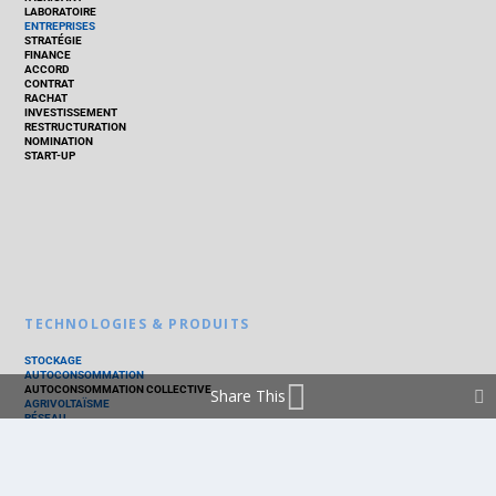
LABORATOIRE
ENTREPRISES
STRATÉGIE
FINANCE
ACCORD
CONTRAT
RACHAT
INVESTISSEMENT
RESTRUCTURATION
NOMINATION
START-UP
TECHNOLOGIES & PRODUITS
STOCKAGE
AUTOCONSOMMATION
AUTOCONSOMMATION COLLECTIVE
Share This
AGRIVOLTAÏSME
RÉSEAU
THERMIQUE
TECHNOLOGIES
PV SILICIUM
PV COUCHES MINCES
PV ORGANIQUE