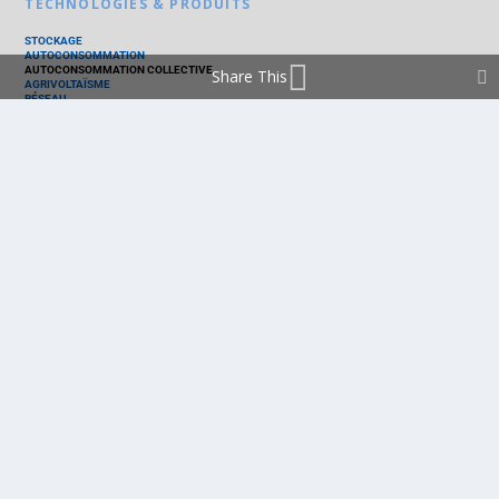
TECHNOLOGIES & PRODUITS
STOCKAGE
AUTOCONSOMMATION
AUTOCONSOMMATION COLLECTIVE
Share This
AGRIVOLTAÏSME
RÉSEAU
THERMIQUE
TECHNOLOGIES
PV SILICIUM
PV COUCHES MINCES
PV ORGANIQUE
CELLULE SOLAIRE
PRODUITS
PANNEAU PV
ONDULEUR
BATTERIE
ACCESSOIRE
EMS - GESTION D'ÉNERGIE
KIT
LOGICIEL
OPTIMISEUR
SERVICE
TRACKEUR
ACCUEIL
FRANCE
MARCHÉ
POLITIQUE
ENTREPRISES
MÉTIERS
TECHNOLOGIES
RÉALISATIONS
PRODUITS
Politique de cookies (EU)