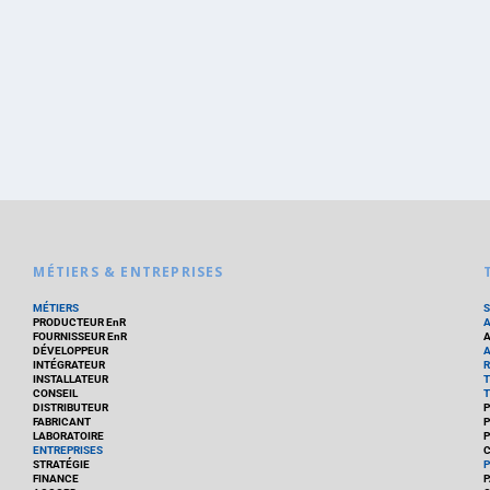
MÉTIERS & ENTREPRISES
MÉTIERS
PRODUCTEUR EnR
FOURNISSEUR EnR
A
DÉVELOPPEUR
A
INTÉGRATEUR
R
INSTALLATEUR
T
CONSEIL
T
DISTRIBUTEUR
P
FABRICANT
P
LABORATOIRE
P
ENTREPRISES
C
STRATÉGIE
P
FINANCE
P