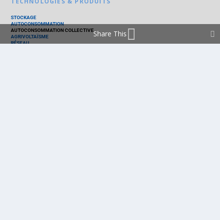
TECHNOLOGIES & PRODUITS
STOCKAGE
AUTOCONSOMMATION
AUTOCONSOMMATION COLLECTIVE
Share This
AGRIVOLTAÏSME
RÉSEAU
THERMIQUE
TECHNOLOGIES
PV SILICIUM
PV COUCHES MINCES
PV ORGANIQUE
CELLULE SOLAIRE
PRODUITS
PANNEAU PV
ONDULEUR
BATTERIE
ACCESSOIRE
EMS - GESTION D'ÉNERGIE
KIT
LOGICIEL
OPTIMISEUR
SERVICE
TRACKEUR
ACCUEIL
FRANCE
MARCHÉ
POLITIQUE
ENTREPRISES
MÉTIERS
TECHNOLOGIES
RÉALISATIONS
PRODUITS
Politique de cookies (EU)