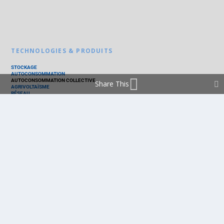
TECHNOLOGIES & PRODUITS
STOCKAGE
AUTOCONSOMMATION
AUTOCONSOMMATION COLLECTIVE
Share This
AGRIVOLTAÏSME
RÉSEAU
THERMIQUE
TECHNOLOGIES
PV SILICIUM
PV COUCHES MINCES
PV ORGANIQUE
CELLULE SOLAIRE
PRODUITS
PANNEAU PV
ONDULEUR
BATTERIE
ACCESSOIRE
EMS - GESTION D'ÉNERGIE
KIT
LOGICIEL
OPTIMISEUR
SERVICE
TRACKEUR