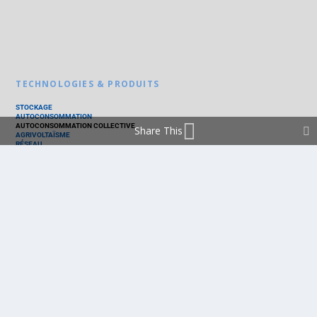
TECHNOLOGIES & PRODUITS
STOCKAGE
AUTOCONSOMMATION
AUTOCONSOMMATION COLLECTIVE
Share This
AGRIVOLTAÏSME
RÉSEAU
THERMIQUE
TECHNOLOGIES
PV SILICIUM
PV COUCHES MINCES
PV ORGANIQUE
CELLULE SOLAIRE
PRODUITS
PANNEAU PV
ONDULEUR
BATTERIE
ACCESSOIRE
EMS - GESTION D'ÉNERGIE
KIT
LOGICIEL
OPTIMISEUR
SERVICE
TRACKEUR