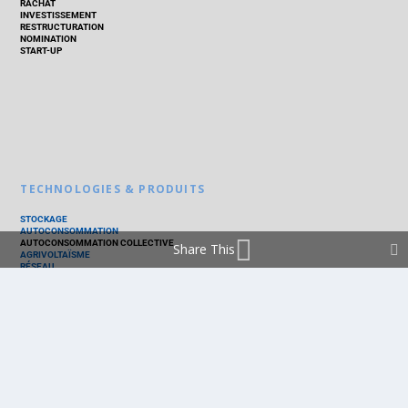
RACHAT
INVESTISSEMENT
RESTRUCTURATION
NOMINATION
START-UP
TECHNOLOGIES & PRODUITS
STOCKAGE
AUTOCONSOMMATION
AUTOCONSOMMATION COLLECTIVE
Share This
AGRIVOLTAÏSME
RÉSEAU
THERMIQUE
TECHNOLOGIES
PV SILICIUM
PV COUCHES MINCES
PV ORGANIQUE
CELLULE SOLAIRE
PRODUITS
PANNEAU PV
ONDULEUR
BATTERIE
ACCESSOIRE