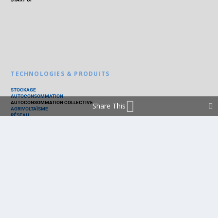
TECHNOLOGIES & PRODUITS
STOCKAGE
AUTOCONSOMMATION
AUTOCONSOMMATION COLLECTIVE
Share This
AGRIVOLTAÏSME
RÉSEAU
THERMIQUE
TECHNOLOGIES
PV SILICIUM
PV COUCHES MINCES
PV ORGANIQUE
CELLULE SOLAIRE
PRODUITS
PANNEAU PV
ONDULEUR
BATTERIE
ACCESSOIRE
EMS - GESTION D'ÉNERGIE
KIT
LOGICIEL
OPTIMISEUR
SERVICE