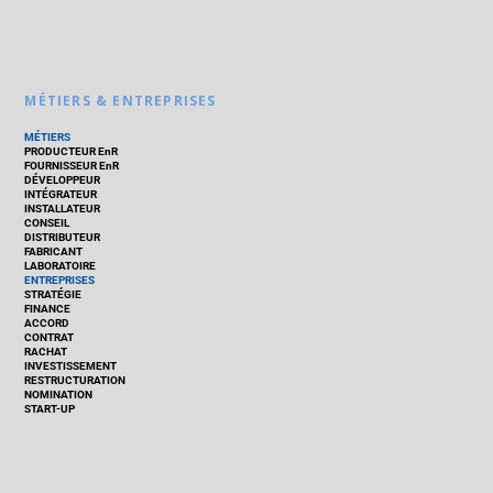
MÉTIERS & ENTREPRISES
MÉTIERS
PRODUCTEUR EnR
FOURNISSEUR EnR
DÉVELOPPEUR
INTÉGRATEUR
INSTALLATEUR
CONSEIL
DISTRIBUTEUR
FABRICANT
LABORATOIRE
ENTREPRISES
STRATÉGIE
FINANCE
ACCORD
CONTRAT
RACHAT
INVESTISSEMENT
RESTRUCTURATION
NOMINATION
START-UP