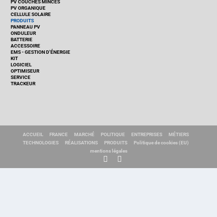
PV COUCHES MINCES
PV ORGANIQUE
CELLULE SOLAIRE
PRODUITS
PANNEAU PV
ONDULEUR
BATTERIE
ACCESSOIRE
EMS - GESTION D'ÉNERGIE
KIT
LOGICIEL
OPTIMISEUR
SERVICE
TRACKEUR
ACCUEIL
FRANCE
MARCHÉ
POLITIQUE
ENTREPRISES
MÉTIERS
TECHNOLOGIES
RÉALISATIONS
PRODUITS
Politique de cookies (EU)
mentions légales