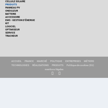
CELLULE SOLAIRE
PRODUITS
PANNEAU PV
ONDULEUR
BATTERIE
ACCESSOIRE
EMS - GESTION D'ÉNERGIE
KIT
LOGICIEL
OPTIMISEUR
SERVICE
TRACKEUR
ACCUEIL
FRANCE
MARCHÉ
POLITIQUE
ENTREPRISES
MÉTIERS
TECHNOLOGIES
RÉALISATIONS
PRODUITS
Politique de cookies (EU)
mentions légales