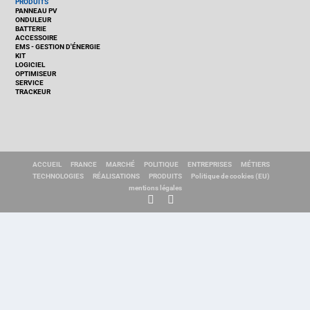
PRODUITS
PANNEAU PV
ONDULEUR
BATTERIE
ACCESSOIRE
EMS - GESTION D'ÉNERGIE
KIT
LOGICIEL
OPTIMISEUR
SERVICE
TRACKEUR
ACCUEIL
FRANCE
MARCHÉ
POLITIQUE
ENTREPRISES
MÉTIERS
TECHNOLOGIES
RÉALISATIONS
PRODUITS
Politique de cookies (EU)
mentions légales