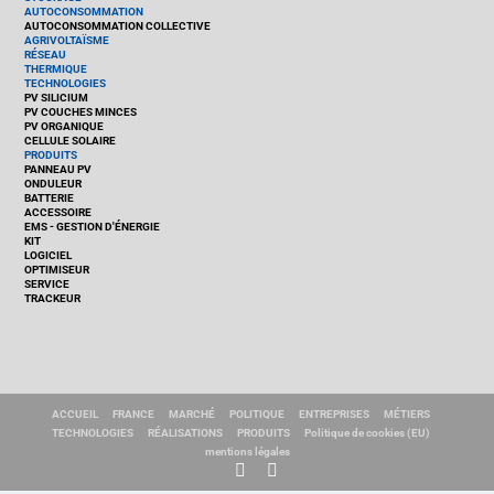
AUTOCONSOMMATION
AUTOCONSOMMATION COLLECTIVE
AGRIVOLTAÏSME
RÉSEAU
THERMIQUE
TECHNOLOGIES
PV SILICIUM
PV COUCHES MINCES
PV ORGANIQUE
CELLULE SOLAIRE
PRODUITS
PANNEAU PV
ONDULEUR
BATTERIE
ACCESSOIRE
EMS - GESTION D'ÉNERGIE
KIT
LOGICIEL
OPTIMISEUR
SERVICE
TRACKEUR
ACCUEIL
FRANCE
MARCHÉ
POLITIQUE
ENTREPRISES
MÉTIERS
TECHNOLOGIES
RÉALISATIONS
PRODUITS
Politique de cookies (EU)
mentions légales