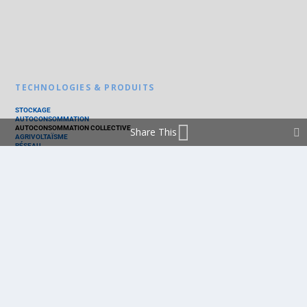
TECHNOLOGIES & PRODUITS
STOCKAGE
AUTOCONSOMMATION
AUTOCONSOMMATION COLLECTIVE
Share This
AGRIVOLTAÏSME
RÉSEAU
THERMIQUE
TECHNOLOGIES
PV SILICIUM
PV COUCHES MINCES
PV ORGANIQUE
CELLULE SOLAIRE
PRODUITS
PANNEAU PV
ONDULEUR
BATTERIE
ACCESSOIRE
EMS - GESTION D'ÉNERGIE
KIT
LOGICIEL
OPTIMISEUR
SERVICE
TRACKEUR