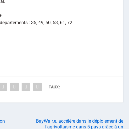
al.
 €
épartements : 35, 49, 50, 53, 61, 72
TAUX:
ion
BayWa r.e. accélère dans le déploiement de
l’agrivoltaïsme dans 5 pays grâce à un