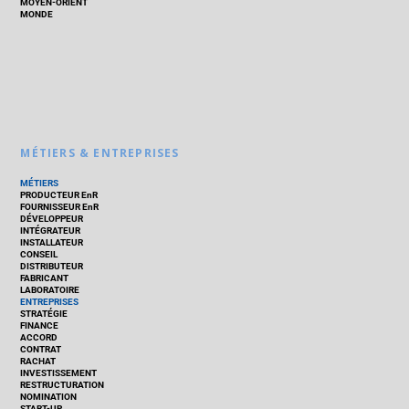
MOYEN-ORIENT
MONDE
MÉTIERS & ENTREPRISES
MÉTIERS
PRODUCTEUR EnR
FOURNISSEUR EnR
DÉVELOPPEUR
INTÉGRATEUR
INSTALLATEUR
CONSEIL
DISTRIBUTEUR
FABRICANT
LABORATOIRE
ENTREPRISES
STRATÉGIE
FINANCE
ACCORD
CONTRAT
RACHAT
INVESTISSEMENT
RESTRUCTURATION
NOMINATION
START-UP