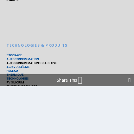
TECHNOLOGIES & PRODUITS
STOCKAGE
AUTOCONSOMMATION
AUTOCONSOMMATION COLLECTIVE
AGRIVOLTAÏSME
RÉSEAU
THERMIQUE
TECHNOLOGIES
Share This
PV SILICIUM
PV COUCHES MINCES
PV ORGANIQUE
CELLULE SOLAIRE
PRODUITS
PANNEAU PV
ONDULEUR
BATTERIE
ACCESSOIRE
EMS - GESTION D'ÉNERGIE
KIT
LOGICIEL
OPTIMISEUR
SERVICE