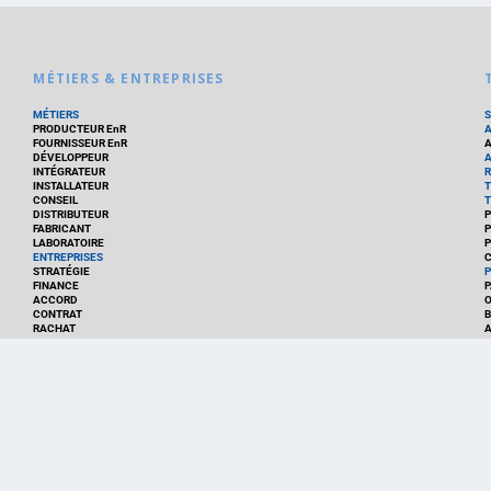
MÉTIERS & ENTREPRISES
MÉTIERS
PRODUCTEUR EnR
FOURNISSEUR EnR
A
DÉVELOPPEUR
A
INTÉGRATEUR
R
INSTALLATEUR
T
CONSEIL
T
DISTRIBUTEUR
P
FABRICANT
P
LABORATOIRE
P
ENTREPRISES
C
STRATÉGIE
P
FINANCE
P
ACCORD
CONTRAT
B
RACHAT
A
INVESTISSEMENT
E
RESTRUCTURATION
K
NOMINATION
L
START-UP
O
S
T