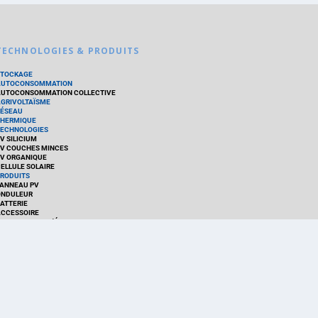
TECHNOLOGIES & PRODUITS
STOCKAGE
AUTOCONSOMMATION
UTOCONSOMMATION COLLECTIVE
GRIVOLTAÏSME
ÉSEAU
HERMIQUE
ECHNOLOGIES
V SILICIUM
V COUCHES MINCES
V ORGANIQUE
ELLULE SOLAIRE
RODUITS
ANNEAU PV
ONDULEUR
ATTERIE
CCESSOIRE
MS - GESTION D'ÉNERGIE
IT
OGICIEL
PTIMISEUR
ERVICE
RACKEUR