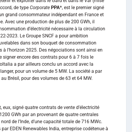
étenir et exploiter dans le Gard et dans le Var (mise
accord, de type
Corporate
PPA
*, est le premier signé
t un grand consommateur indépendant en France et
pe. Avec une production de plus de 200 GWh, il
onsommation d’électricité nécessaire à la circulation
2022-2023. Le Groupe SNCF a pour ambition
nouvelables dans son bouquet de consommation
ins à l’horizon 2025. Des négociations sont ainsi en
 signer encore des contrats pour 6 à 7 fois le
ltalia a par ailleurs conclu un accord avec la
ulanger, pour un volume de 5 MW. La société a par
n au Brésil, pour des volumes de 63 et 64 MW.
, eux, signé quatre contrats de vente d’électricité
 1200 GWh par an provenant de quatre centrales
 nord de l’Inde, d’une capacité totale de 716 MWc.
s par EDEN Renewables India, entreprise codétenue à