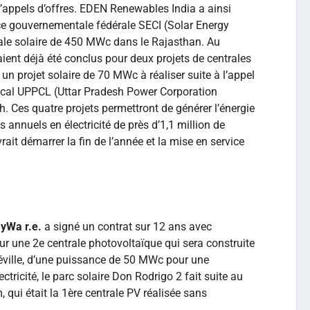
 d’appels d’offres. EDEN Renewables India a ainsi
nce gouvernementale fédérale SECI (Solar Energy
rale solaire de 450 MWc dans le Rajasthan. Au
ient déjà été conclus pour deux projets de centrales
n projet solaire de 70 MWc à réaliser suite à l’appel
local UPPCL (Uttar Pradesh Power Corporation
sh. Ces quatre projets permettront de générer l’énergie
annuels en électricité de près d’1,1 million de
rait démarrer la fin de l’année et la mise en service
yWa r.e.
a signé un contrat sur 12 ans avec
r une 2e centrale photovoltaïque qui sera construite
Séville, d’une puissance de 50 MWc pour une
ricité, le parc solaire Don Rodrigo 2 fait suite au
 qui était la 1ère centrale PV réalisée sans