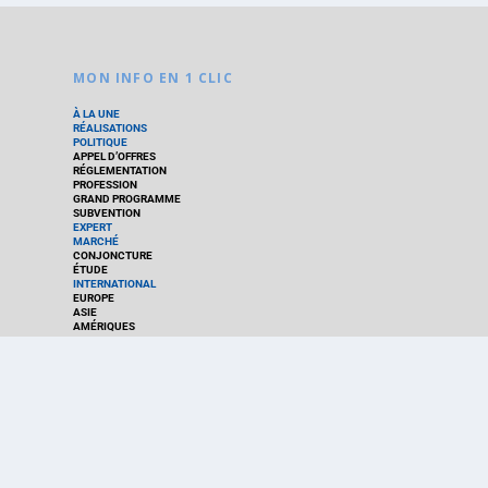
MON INFO EN 1 CLIC
À LA UNE
RÉALISATIONS
POLITIQUE
APPEL D’OFFRES
RÉGLEMENTATION
PROFESSION
GRAND PROGRAMME
SUBVENTION
EXPERT
MARCHÉ
CONJONCTURE
ÉTUDE
INTERNATIONAL
EUROPE
ASIE
AMÉRIQUES
AFRIQUE
MOYEN-ORIENT
MONDE