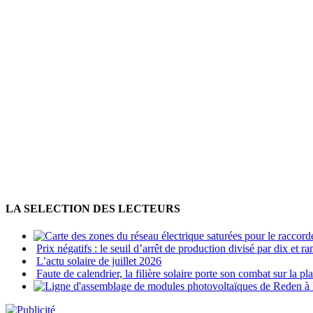
LA SELECTION DES LECTEURS
Prix négatifs : le seuil d’arrêt de production divisé par dix et
L’actu solaire de juillet 2026
Faute de calendrier, la filière solaire porte son combat sur la p