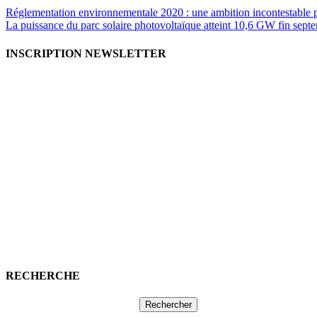
Réglementation environnementale 2020 : une ambition incontestable p
La puissance du parc solaire photovoltaïque atteint 10,6 GW fin sep
INSCRIPTION NEWSLETTER
RECHERCHE
Rechercher :