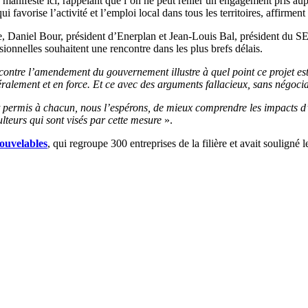
manifeste ici, rappelant que l’on ne peut renier un engagement pris auprè
avorise l’activité et l’emploi local dans tous les territoires, affirment
 Daniel Bour, président d’Enerplan et Jean-Louis Bal, président du SE
sionnelles souhaitent une rencontre dans les plus brefs délais.
ntre l’amendement du gouvernement illustre à quel point ce projet est c
éralement et en force. Et ce avec des arguments fallacieux, sans négoci
 permis à chacun, nous l’espérons, de mieux comprendre les impacts d’u
teurs qui sont visés par cette mesure
».
nouvelables
, qui regroupe 300 entreprises de la filière et avait souligné 