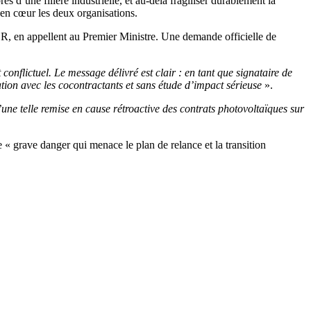
s d’une filière industrielle, et au-delà fragiliser durablement la
 en cœur les deux organisations.
R, en appellent au Premier Ministre. Une demande officielle de
onflictuel. Le message délivré est clair : en tant que signataire de
ation avec les cocontractants et sans étude d’impact sérieuse
».
ne telle remise en cause rétroactive des contrats photovoltaïques sur
le « grave danger qui menace le plan de relance et la transition