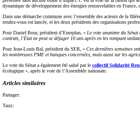
présentée sans aucune étude d’impact. C’est la voie de la raison qui se 
dynamique de développement des énergies renouvelables en France, qui f
Dans une démarche commune avec l’ensemble des acteurs de la filière,
rendez-vous est lancée, et les deux présidents des organisations profes
Pour Daniel Bour, président d’Enerplan, «
Le vote unanime du Sénat co
contrats, l’État ne peut se déjuger 10 ans après en les rompant unilat
Pour Jean-Louis Bal, président du SER, «
Ces dernières semaines ont
les nombreuses PME et banques concernées, mais aussi sur les agricul
Le vote du Sénat a également été salué par le
collectif Solidarité Re
écologique », après le vote de l’Assemblée nationale.
Articles similaires
Partager:
Taux: