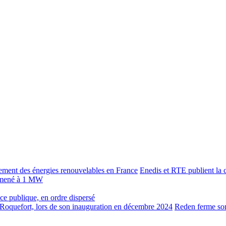
Enedis et RTE publient la c
 ramené à 1 MW
lace publique, en ordre dispersé
Reden ferme son