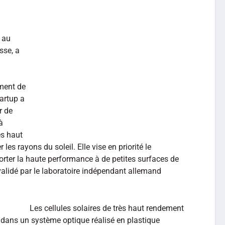
e au
sse, a
n
ment de
tartup a
r de
à
ès haut
es rayons du soleil. Elle vise en priorité le
rter la haute performance à de petites surfaces de
 validé par le laboratoire indépendant allemand
Les cellules solaires de très haut rendement
e dans un système optique réalisé en plastique