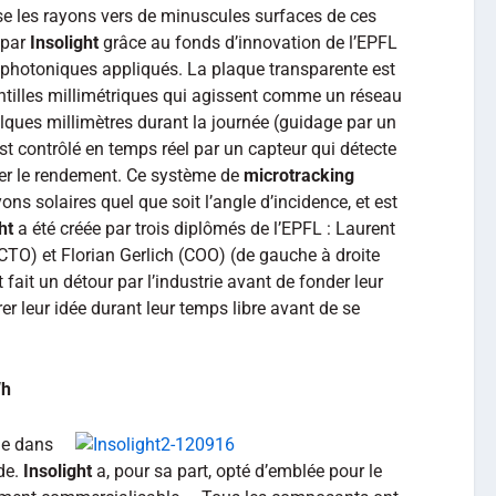
lise les rayons vers de minuscules surfaces de ces
 par
Insolight
grâce au fonds d’innovation de l’EPFL
s photoniques appliqués. La plaque transparente est
lentilles millimétriques qui agissent comme un réseau
elques millimètres durant la journée (guidage par un
t contrôlé en temps réel par un capteur qui détecte
ser le rendement. Ce système de
microtracking
ns solaires quel que soit l’angle d’incidence, et est
ht
a été créée par trois diplômés de l’EPFL : Laurent
O) et Florian Gerlich (COO) (de gauche à droite
t fait un détour par l’industrie avant de fonder leur
r leur idée durant leur temps libre avant de se
Wh
de dans
de.
Insolight
a, pour sa part, opté d’emblée pour le