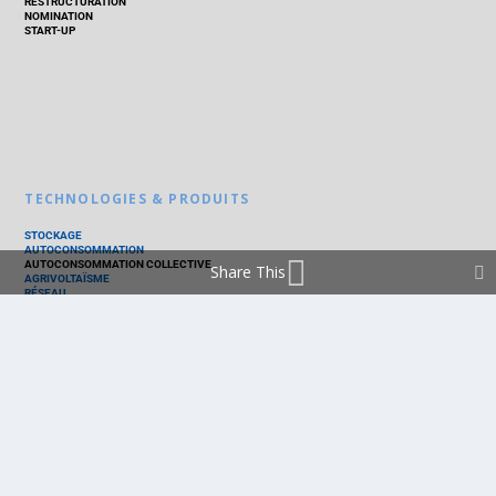
RESTRUCTURATION
NOMINATION
START-UP
TECHNOLOGIES & PRODUITS
STOCKAGE
AUTOCONSOMMATION
AUTOCONSOMMATION COLLECTIVE
Share This
AGRIVOLTAÏSME
RÉSEAU
THERMIQUE
TECHNOLOGIES
PV SILICIUM
PV COUCHES MINCES
PV ORGANIQUE
CELLULE SOLAIRE
PRODUITS
PANNEAU PV
ONDULEUR
BATTERIE
ACCESSOIRE
EMS - GESTION D'ÉNERGIE
KIT
LOGICIEL