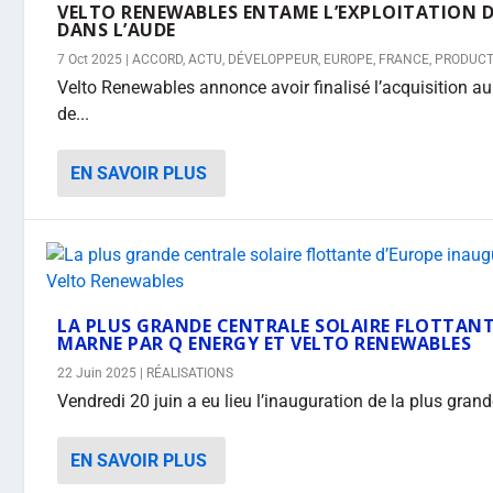
VELTO RENEWABLES ENTAME L’EXPLOITATION D
DANS L’AUDE
7 Oct 2025
|
ACCORD
,
ACTU
,
DÉVELOPPEUR
,
EUROPE
,
FRANCE
,
PRODUCT
Velto Renewables annonce avoir finalisé l’acquisition au
de...
EN SAVOIR PLUS
LA PLUS GRANDE CENTRALE SOLAIRE FLOTTANT
MARNE PAR Q ENERGY ET VELTO RENEWABLES
22 Juin 2025
|
RÉALISATIONS
Vendredi 20 juin a eu lieu l’inauguration de la plus grande
EN SAVOIR PLUS