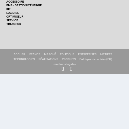
ACCESSOIRE
EMS - GESTION D'ÉNERGIE
KIT
LOGICIEL
OPTIMISEUR
SERVICE
TRACKEUR
ACCUEIL
FRANCE
MARCHÉ
POLITIQUE
ENTREPRISES
MÉTIERS
TECHNOLOGIES
RÉALISATIONS
PRODUITS
Politique de cookies (EU)
mentions légales