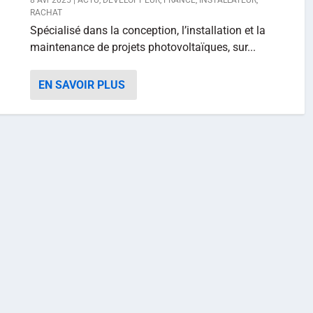
8 Avr 2025
|
ACTU
,
DÉVELOPPEUR
,
FRANCE
,
INSTALLATEUR
,
RACHAT
Spécialisé dans la conception, l’installation et la
maintenance de projets photovoltaïques, sur...
EN SAVOIR PLUS