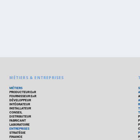
MÉTIERS & ENTREPRISES
MÉTIERS
PRODUCTEUR EnR
FOURNISSEUR EnR
A
DÉVELOPPEUR
A
INTÉGRATEUR
R
INSTALLATEUR
T
CONSEIL
T
DISTRIBUTEUR
P
FABRICANT
P
LABORATOIRE
P
ENTREPRISES
C
STRATÉGIE
P
FINANCE
P